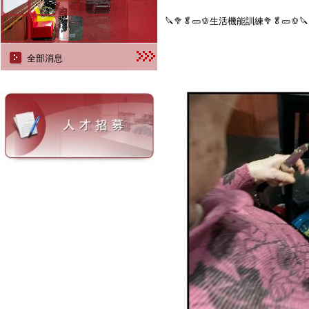
🔪🥦🥬🥒🫑生活機能訓練🥦🥬🥒🫑🔪
全部消息