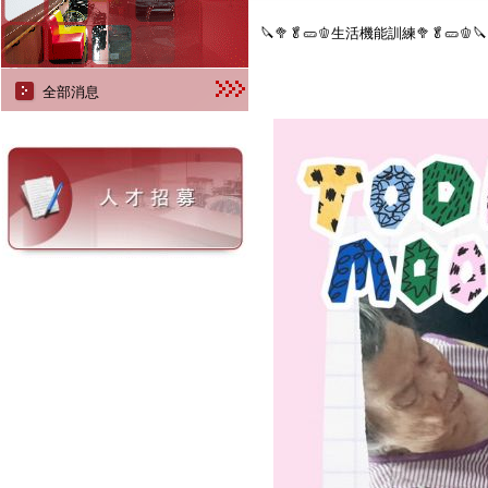
🔪🥦🥬🥒🫑生活機能訓練🥦🥬🥒🫑🔪
全部消息