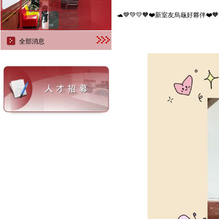
🐢💙💚💛🧡❤️新室友烏龜好夥伴❤️🧡
全部消息