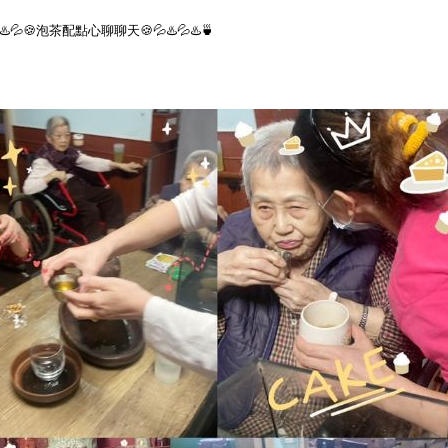
💦♨️💦🍪泡茶配點心聊聊天🍪💦♨️💦♨️🍵