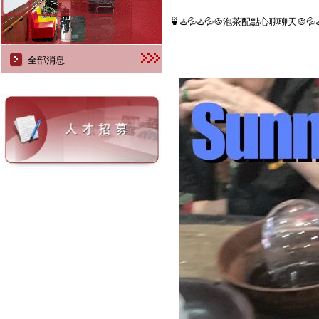
🍵♨️💦♨️💦🍪泡茶配點心聊聊天🍪💦♨️
全部消息