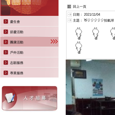
回上一頁
日期：
2021/11/04
主題：
👋🎈🎈🎈🎈🎈拍氣球
慶生會
節慶活動
團康活動
戶外活動
志願服務
專業服務